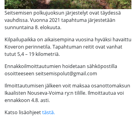
Seitsemisen polkujuoksun järjestelyt ovat täydessä
vauhdissa. Vuonna 2021 tapahtuma järjestetään
sunnuntaina 8. elokuuta.
Kilpailupaikka on aikaisempina vuosina hyväksi havaittu
Koveron perinnetila. Tapahtuman reitit ovat vanhat
tutut 5,4 – 19 kilometriä.
Ennakkoilmoittautumien hoidetaan sähköpostilla
osoitteeseen seitsemispolut@gmail.com
Ilmoittautumisen jälkeen voit maksaa osanottomaksun
Ikaalisten Nouseva-Voima ry:n tilille. Ilmoittautua voi
ennakkoon 4.8. asti.
Katso lisäohjeet
tästä.