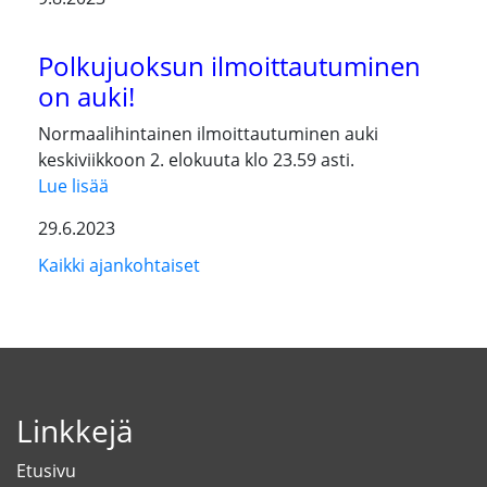
Polkujuoksun ilmoittautuminen
on auki!
Normaalihintainen ilmoittautuminen auki
keskiviikkoon 2. elokuuta klo 23.59 asti.
Lue lisää
29.6.2023
Kaikki ajankohtaiset
Linkkejä
Etusivu